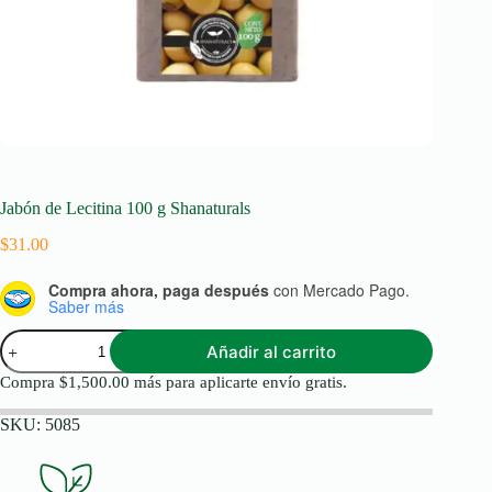
Jabón de Lecitina 100 g Shanaturals
$
31.00
Compra ahora, paga después
con Mercado Pago.
Saber más
Jabón
Añadir al carrito
de
Lecitina
Compra
$
1,500.00
más para aplicarte envío gratis.
100
g
SKU:
5085
Shanaturals
cantidad