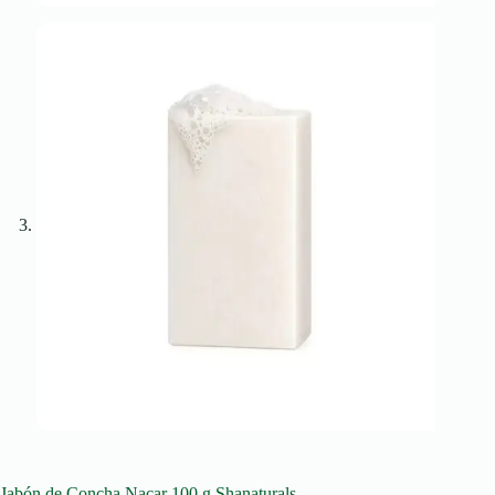
Jabón de Concha Nacar 100 g Shanaturals