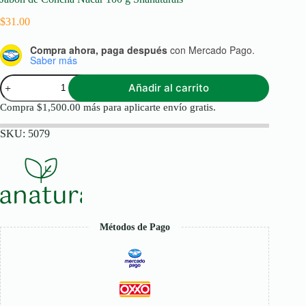
$
31.00
Compra ahora, paga después
con Mercado Pago.
Saber más
Jabón
Añadir al carrito
de
Concha
Compra
$
1,500.00
más para aplicarte envío gratis.
Nacar
100
SKU:
5079
g
Shanaturals
cantidad
Métodos de Pago