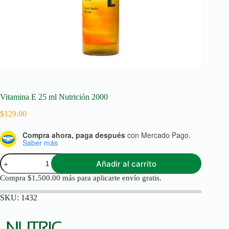
Vitamina E 25 ml Nutrición 2000
$
129.00
Compra ahora, paga después
con Mercado Pago.
Saber más
Vitamina
Añadir al carrito
E
25
Compra
$
1,500.00
más para aplicarte envío gratis.
ml
Nutrición
SKU:
1432
2000
cantidad