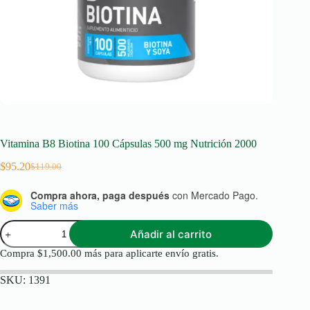
Vitamina B8 Biotina 100 Cápsulas 500 mg Nutrición 2000
$
95.20
$
119.00
Original
Current
price
price
Compra ahora, paga después
con Mercado Pago.
was:
is:
Saber más
$119.00.
$95.20.
Vitamina
Añadir al carrito
B8
Biotina
Compra
$
1,500.00
más para aplicarte envío gratis.
100
Cápsulas
SKU:
1391
500
mg
Nutrición