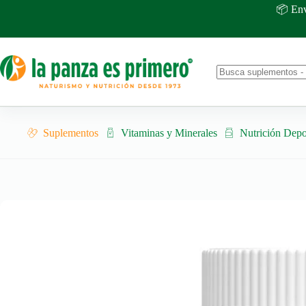
Saltar
📦 Env
al
contenido
No
results
Suplementos
Vitaminas y Minerales
Nutrición Depo