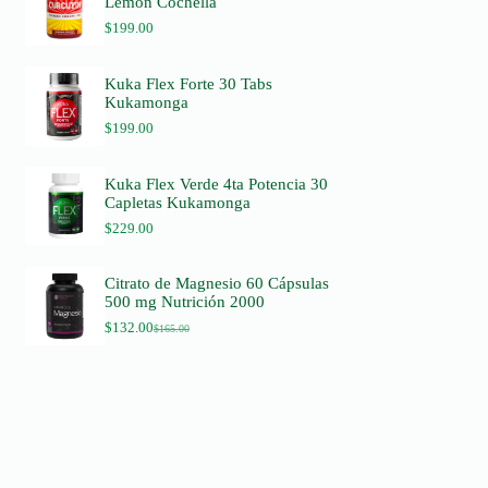
Lemon Cochella
$
199.00
Kuka Flex Forte 30 Tabs
Kukamonga
$
199.00
Kuka Flex Verde 4ta Potencia 30
Capletas Kukamonga
$
229.00
Citrato de Magnesio 60 Cápsulas
500 mg Nutrición 2000
$
132.00
$
165.00
O
C
r
u
i
r
g
r
i
e
n
n
a
t
l
p
p
r