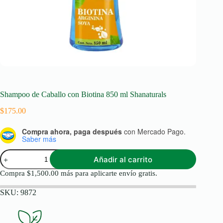
Shampoo de Caballo con Biotina 850 ml Shanaturals
$
175.00
Compra ahora, paga después
con Mercado Pago.
Saber más
Shampoo
Añadir al carrito
de
Caballo
Compra
$
1,500.00
más para aplicarte envío gratis.
con
Biotina
SKU:
9872
850
ml
Shanaturals
cantidad