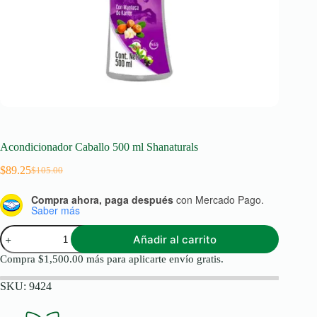
Acondicionador Caballo 500 ml Shanaturals
$
89.25
$
105.00
Original
Current
price
price
Compra ahora, paga después
con Mercado Pago.
was:
is:
Saber más
$105.00.
$89.25.
Acondicionador
Añadir al carrito
Caballo
500
Compra
$
1,500.00
más para aplicarte envío gratis.
ml
Shanaturals
SKU:
9424
cantidad