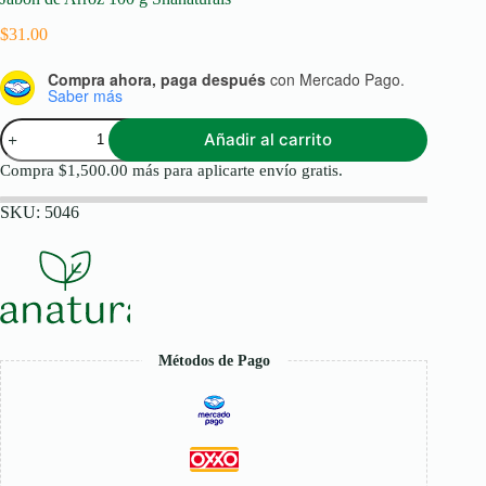
$
31.00
Compra ahora, paga después
con Mercado Pago.
Saber más
Jabón
Añadir al carrito
de
Arroz
Compra
$
1,500.00
más para aplicarte envío gratis.
100
g
SKU:
5046
Shanaturals
cantidad
Métodos de Pago