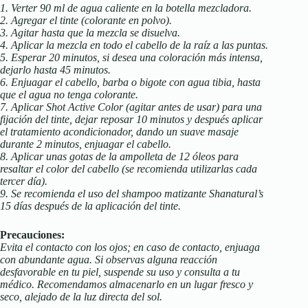
1. Verter 90 ml de agua caliente en la botella mezcladora.
2. Agregar el tinte (colorante en polvo).
3. Agitar hasta que la mezcla se disuelva.
4. Aplicar la mezcla en todo el cabello de la raíz a las puntas.
5. Esperar 20 minutos, si desea una coloración más intensa,
dejarlo hasta 45 minutos.
6. Enjuagar el cabello, barba o bigote con agua tibia, hasta
que el agua no tenga colorante.
7. Aplicar Shot Active Color (agitar antes de usar) para una
fijación del tinte, dejar reposar 10 minutos y después aplicar
el tratamiento acondicionador, dando un suave masaje
durante 2 minutos, enjuagar el cabello.
8. Aplicar unas gotas de la ampolleta de 12 óleos para
resaltar el color del cabello (se recomienda utilizarlas cada
tercer día).
9. Se recomienda el uso del shampoo matizante Shanatural’s
15 días después de la aplicación del tinte.
Precauciones:
Evita el contacto con los ojos; en caso de contacto, enjuaga
con abundante agua. Si observas alguna reacción
desfavorable en tu piel, suspende su uso y consulta a tu
médico. Recomendamos almacenarlo en un lugar fresco y
seco, alejado de la luz directa del sol.