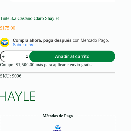
Tinte 3.2 Castaño Claro Shaylet
$
175.00
Compra ahora, paga después
con Mercado Pago.
Saber más
Tinte
Añadir al carrito
3.2
Castaño
Compra
$
1,500.00
más para aplicarte envío gratis.
Claro
Shaylet
SKU:
9006
cantidad
Métodos de Pago