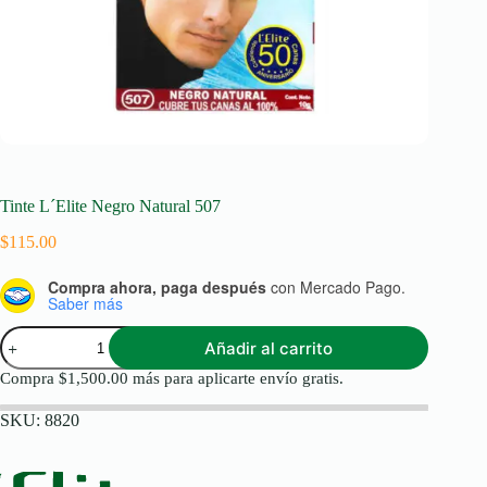
Tinte L´Elite Negro Natural 507
$
115.00
Compra ahora, paga después
con Mercado Pago.
Saber más
Tinte
Añadir al carrito
L
´Elite
Compra
$
1,500.00
más para aplicarte envío gratis.
Negro
Natural
SKU:
8820
507
cantidad