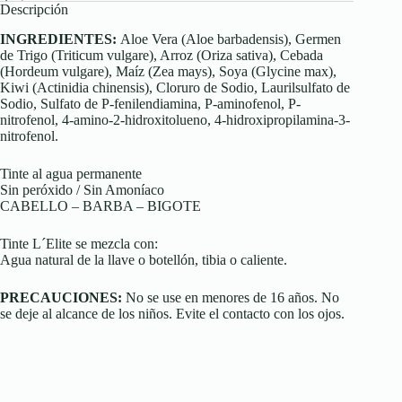
Descripción
INGREDIENTES:
Aloe Vera (Aloe barbadensis), Germen
de Trigo (Triticum vulgare), Arroz (Oriza sativa), Cebada
(Hordeum vulgare), Maíz (Zea mays), Soya (Glycine max),
Kiwi (Actinidia chinensis), Cloruro de Sodio, Laurilsulfato de
Sodio, Sulfato de P-fenilendiamina, P-aminofenol, P-
nitrofenol, 4-amino-2-hidroxitolueno, 4-hidroxipropilamina-3-
nitrofenol.
Tinte al agua permanente
Sin peróxido / Sin Amoníaco
CABELLO – BARBA – BIGOTE
Tinte L´Elite se mezcla con:
Agua natural de la llave o botellón, tibia o caliente.
PRECAUCIONES:
No se use en menores de 16 años. No
se deje al alcance de los niños. Evite el contacto con los ojos.