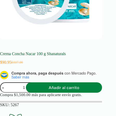
Crema Concha Nacar 100 g Shanaturals
$
90.95
$
107.00
Original
Current
price
price
Compra ahora, paga después
con Mercado Pago.
was:
is:
Saber más
$107.00.
$90.95.
Crema
Añadir al carrito
Concha
Nacar
Compra
$
1,500.00
más para aplicarte envío gratis.
100
g
SKU:
5267
Shanaturals
cantidad