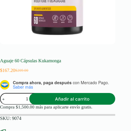
Aguaje 60 Cápsulas Kukamonga
$
167.20
$
209.00
Original
Current
price
price
Compra ahora, paga después
con Mercado Pago.
was:
is:
Saber más
$209.00.
$167.20.
Aguaje
Añadir al carrito
60
Cápsulas
Compra
$
1,500.00
más para aplicarte envío gratis.
Kukamonga
cantidad
SKU:
9074