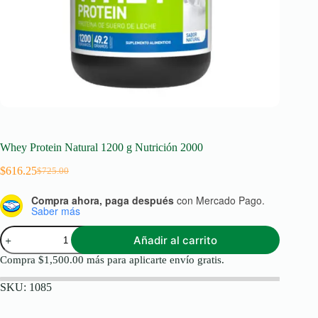
Whey Protein Natural 1200 g Nutrición 2000
$
616.25
$
725.00
Original
Current
price
price
Compra ahora, paga después
con Mercado Pago.
was:
is:
Saber más
$725.00.
$616.25.
Whey
Añadir al carrito
Protein
Natural
Compra
$
1,500.00
más para aplicarte envío gratis.
1200
g
SKU:
1085
Nutrición
2000
cantidad