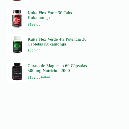
Kuka Flex Forte 30 Tabs
Kukamonga
$
199.00
Kuka Flex Verde 4ta Potencia 30
Capletas Kukamonga
$
229.00
Citrato de Magnesio 60 Cápsulas
500 mg Nutrición 2000
$
132.00
$
165.00
O
C
r
u
i
r
g
r
i
e
n
n
a
t
l
p
p
r
r
i
i
c