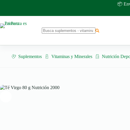
Saltar
📦 Env
al
contenido
No
results
Suplementos
Vitaminas y Minerales
Nutrición Depo