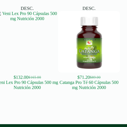
DESC.
DESC.
$
132.00
$
71.20
$
165.00
$
89.00
Original
Current
Original
Current
eni Lex Pro 90 Cápsulas 500 mg
Catanga Pro Té 60 Cápsulas 500
Tep
price
price
price
price
Nutrición 2000
mg Nutrición 2000
was:
is:
was:
is:
$165.00.
$132.00.
$89.00.
$71.20.