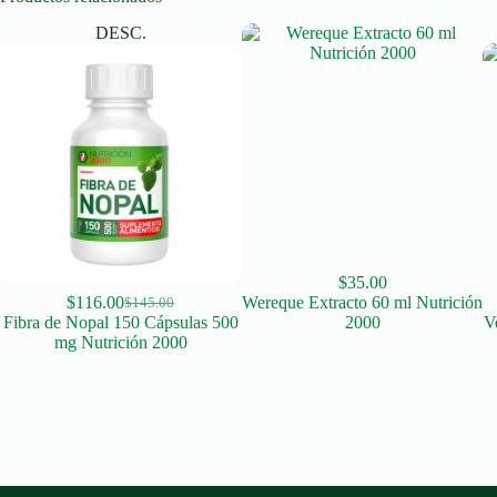
DESC.
$
35.00
$
116.00
Wereque Extracto 60 ml Nutrición
$
145.00
Original
Current
Fibra de Nopal 150 Cápsulas 500
2000
V
price
price
mg Nutrición 2000
was:
is:
$145.00.
$116.00.