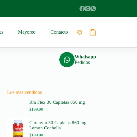
es
Mayoreo
Contacto
Shopping
cart
Whatsapp
Pedidos
Los mas vendidos
Rm Flex 30 Capletas 850 mg
$
199.00
Curcuyin 30 Capletas 860 mg
Lemon Cochella
$
199.00