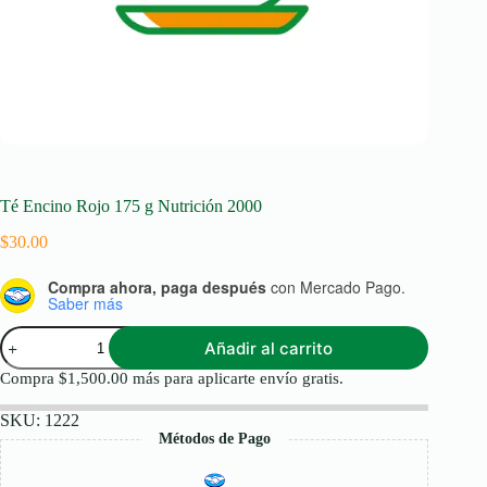
Té Encino Rojo 175 g Nutrición 2000
$
30.00
Compra ahora, paga después
con Mercado Pago.
Saber más
Té
Añadir al carrito
Encino
Rojo
Compra
$
1,500.00
más para aplicarte envío gratis.
175
g
SKU:
1222
Nutrición
Métodos de Pago
2000
cantidad