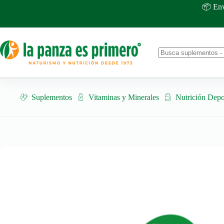
Saltar
📦 Env
al
contenido
No
results
Suplementos
Vitaminas y Minerales
Nutrición Depo