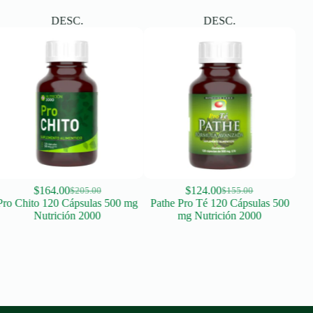
DESC.
DESC.
$
164.00
$
124.00
Mi
$
205.00
$
155.00
Original
Current
Original
Current
Pro Chito 120 Cápsulas 500 mg
Pathe Pro Té 120 Cápsulas 500
price
price
price
price
Nutrición 2000
mg Nutrición 2000
was:
is:
was:
is:
$205.00.
$164.00.
$155.00.
$124.00.