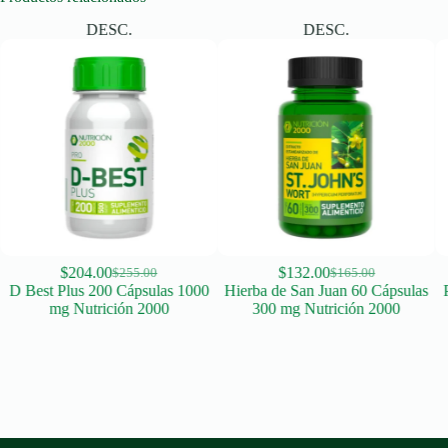
DESC.
DESC.
$
204.00
$
132.00
$
255.00
$
165.00
Original
Current
Original
Current
D Best Plus 200 Cápsulas 1000
Hierba de San Juan 60 Cápsulas
price
price
price
price
mg Nutrición 2000
300 mg Nutrición 2000
was:
is:
was:
is:
$255.00.
$204.00.
$165.00.
$132.00.