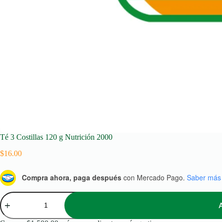
Té 3 Costillas 120 g Nutrición 2000
$
16.00
Compra ahora, paga después
con Mercado Pago.
Saber más
Té
3
Costillas
120