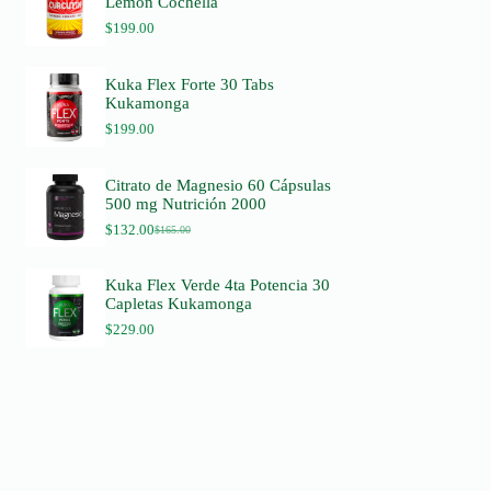
Lemon Cochella
$
199.00
Kuka Flex Forte 30 Tabs
Kukamonga
$
199.00
Citrato de Magnesio 60 Cápsulas
500 mg Nutrición 2000
$
132.00
$
165.00
O
C
r
u
i
r
Kuka Flex Verde 4ta Potencia 30
g
r
Capletas Kukamonga
i
e
n
n
$
229.00
a
t
l
p
p
r
r
i
i
c
c
e
e
i
w
s
a
: