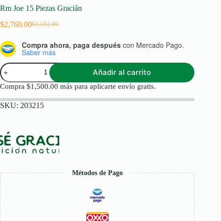
Rm Joe 15 Piezas Gracián
$
2,760.00
$
3,182.00
Original
Current
price
price
Compra ahora, paga después
con Mercado Pago.
was:
is:
Saber más
$3,182.00.
$2,760.00.
Rm
Añadir al carrito
Joe
15
Compra
$
1,500.00
más para aplicarte envío gratis.
Piezas
Gracián
SKU:
203215
cantidad
Métodos de Pago