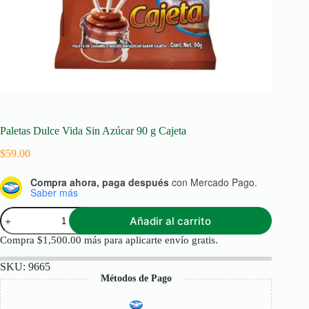
Paletas Dulce Vida Sin Azúcar 90 g Cajeta
$
59.00
Compra ahora, paga después
con Mercado Pago.
Saber más
Paletas
Añadir al carrito
Dulce
Vida
Compra
$
1,500.00
más para aplicarte envío gratis.
Sin
Azúcar
SKU:
9665
90
Métodos de Pago
g
Cajeta
cantidad