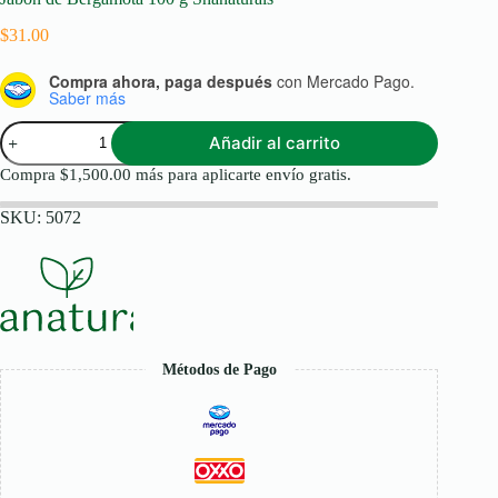
$
31.00
Compra ahora, paga después
con Mercado Pago.
Saber más
Jabón
Añadir al carrito
de
Bergamota
Compra
$
1,500.00
más para aplicarte envío gratis.
100
g
SKU:
5072
Shanaturals
cantidad
Métodos de Pago