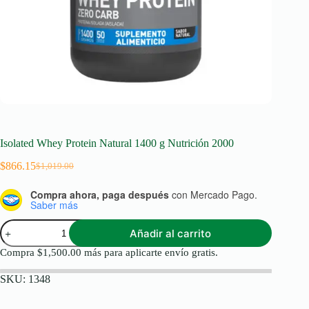
Isolated Whey Protein Natural 1400 g Nutrición 2000
$
866.15
$
1,019.00
Original
Current
price
price
Compra ahora, paga después
con Mercado Pago.
was:
is:
Saber más
$1,019.00.
$866.15.
Isolated
Añadir al carrito
Whey
Protein
Compra
$
1,500.00
más para aplicarte envío gratis.
Natural
1400
SKU:
1348
g
Nutrición
2000