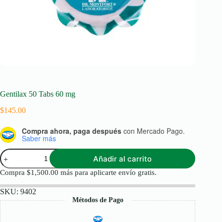
Gentilax 50 Tabs 60 mg
$
145.00
Compra ahora, paga después
con Mercado Pago.
Saber más
Gentilax
Añadir al carrito
50
Tabs
Compra
$
1,500.00
más para aplicarte envío gratis.
60
mg
SKU:
9402
cantidad
Métodos de Pago