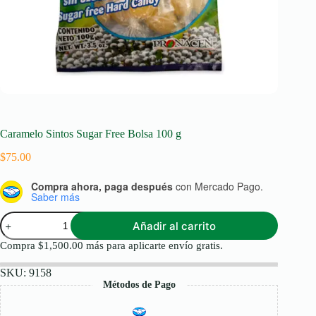
Caramelo Sintos Sugar Free Bolsa 100 g
$
75.00
Compra ahora, paga después
con Mercado Pago.
Saber más
Caramelo
Añadir al carrito
Sintos
Sugar
Compra
$
1,500.00
más para aplicarte envío gratis.
Free
Bolsa
SKU:
9158
100
Métodos de Pago
g
cantidad