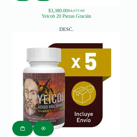
$
3,380.00
$
4,177.00
Original
Current
Yeicob 20 Piezas Gracián
price
price
was:
is:
DESC.
$4,177.00.
$3,380.00.