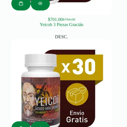
$
701.00
$
794.00
Original
Current
Yeicob 3 Piezas Gracián
price
price
was:
is:
DESC.
$794.00.
$701.00.