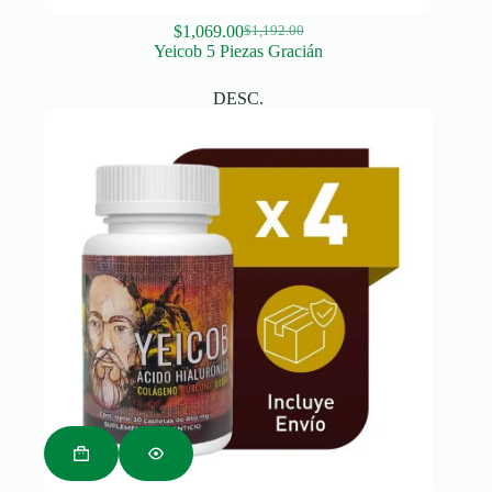
$
1,069.00
$
1,192.00
Original
Current
Yeicob 5 Piezas Gracián
price
price
was:
is:
DESC.
$1,192.00.
$1,069.00.