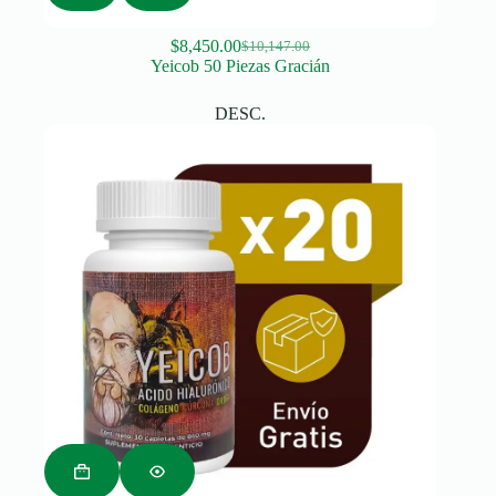
$
8,450.00
$
10,147.00
Original
Current
Yeicob 50 Piezas Gracián
price
price
was:
is:
DESC.
$10,147.00.
$8,450.00.