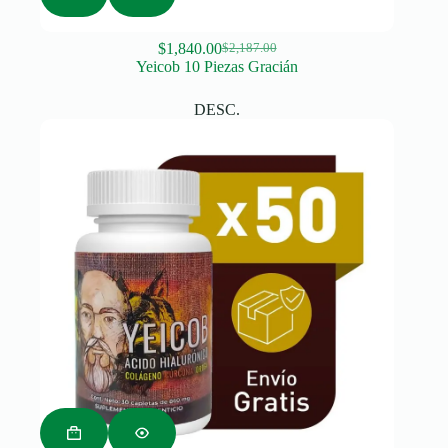
$
1,840.00
$
2,187.00
Original
Current
Yeicob 10 Piezas Gracián
price
price
was:
is:
DESC.
$2,187.00.
$1,840.00.