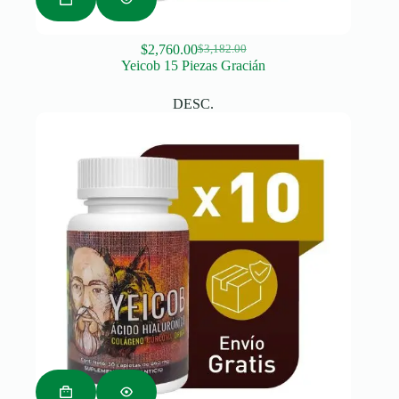
$
2,760.00
$
3,182.00
Original
Current
Yeicob 15 Piezas Gracián
price
price
was:
is:
DESC.
$3,182.00.
$2,760.00.