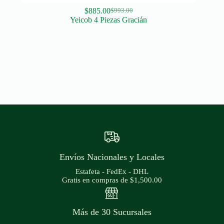
$
885.00
$
993.00
Original
Current
Yeicob 4 Piezas Gracián
price
price
was:
is:
$993.00.
$885.00.
Envíos Nacionales y Locales
Estafeta - FedEx - DHL
Gratis en compras de $1,500.00
Más de 30 Sucursales