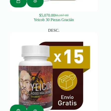
$
5,070.00
$
6,167.00
Original
Current
Yeicob 30 Piezas Gracián
price
price
was:
is:
DESC.
$6,167.00.
$5,070.00.