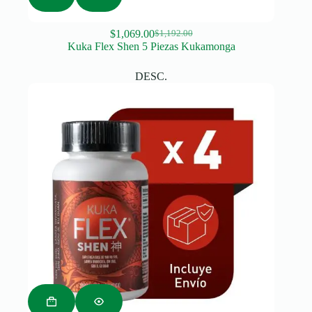
$
1,069.00
$
1,192.00
Original
Current
Kuka Flex Shen 5 Piezas Kukamonga
price
price
was:
is:
DESC.
$1,192.00.
$1,069.00.