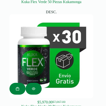
Kuka Flex Verde 50 Piezas Kukamonga
price
price
was:
is:
DESC.
$11,647.00.
$9,950.00.
$
5,970.00
$
7,067.00
Original
Current