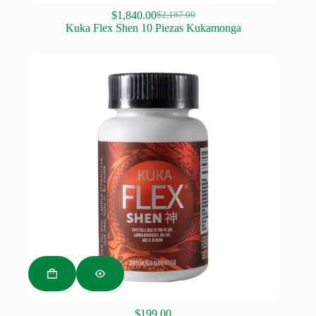
$
1,840.00
$
2,187.00
Original
Current
Kuka Flex Shen 10 Piezas Kukamonga
price
price
was:
is:
$2,187.00.
$1,840.00.
$
199.00