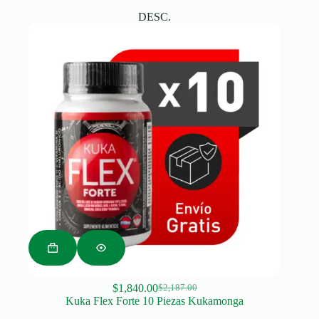
was:
is:
DESC.
$4,177.00.
$3,380.00.
$
1,840.00
$
2,187.00
Original
Current
Kuka Flex Forte 10 Piezas Kukamonga
price
price
was:
is: