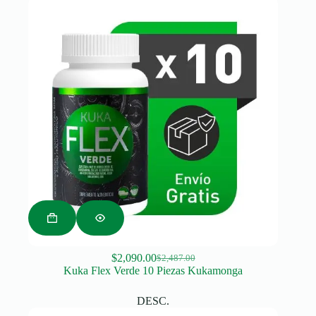
$
2,090.00
$
2,487.00
Original
Current
Kuka Flex Verde 10 Piezas Kukamonga
price
price
was:
is:
DESC.
$2,487.00.
$2,090.00.