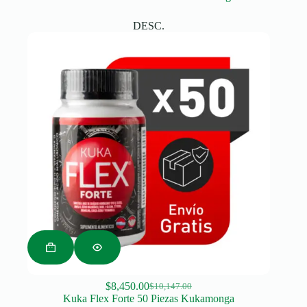
price
price
was:
is:
DESC.
$3,632.00.
$3,135.00.
$
8,450.00
$
10,147.00
Original
Current
Kuka Flex Forte 50 Piezas Kukamonga
price
price