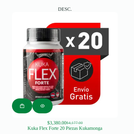
was:
is:
DESC.
$10,147.00.
$8,450.00.
$
3,380.00
$
4,177.00
Original
Current
Kuka Flex Forte 20 Piezas Kukamonga
price
price