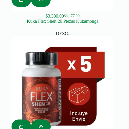
$
3,380.00
$
4,177.00
Original
Current
Kuka Flex Shen 20 Piezas Kukamonga
price
price
was:
is:
DESC.
$4,177.00.
$3,380.00.