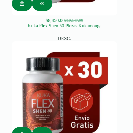
$
8,450.00
$
10,147.00
Original
Current
Kuka Flex Shen 50 Piezas Kukamonga
price
price
was:
is:
DESC.
$10,147.00.
$8,450.00.