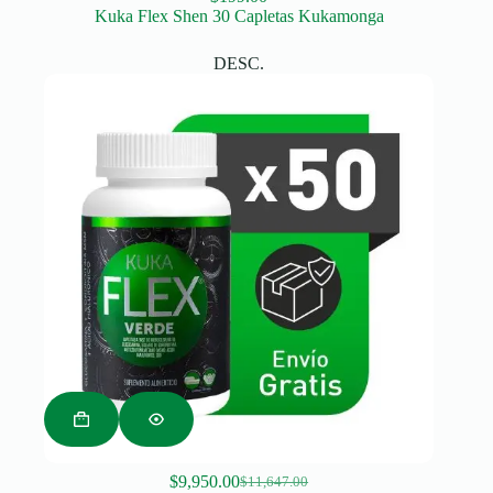
Kuka Flex Shen 30 Capletas Kukamonga
DESC.
$
9,950.00
$
11,647.00
Original
Current