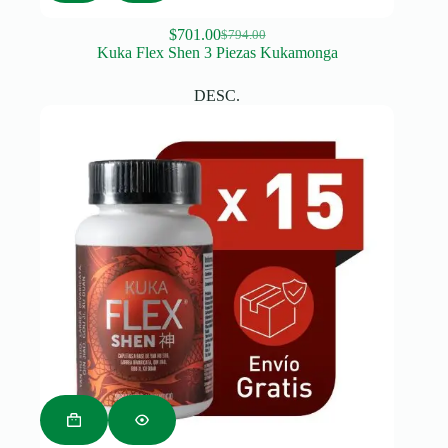
$
701.00
$
794.00
Original
Current
Kuka Flex Shen 3 Piezas Kukamonga
price
price
was:
is:
DESC.
$794.00.
$701.00.