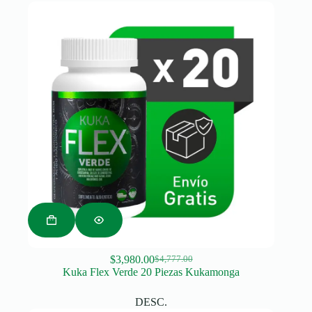
$
3,980.00
$
4,777.00
Original
Current
Kuka Flex Verde 20 Piezas Kukamonga
price
price
was:
is:
DESC.
$4,777.00.
$3,980.00.