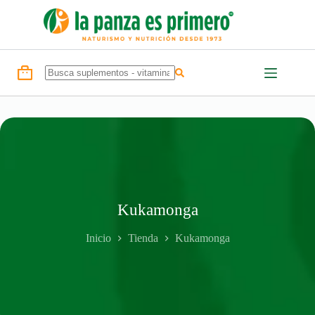
Saltar
al
contenido
Shopping
No
cart
results
Kukamonga
Inicio
Tienda
Kukamonga