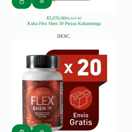
$
5,070.00
$
6,167.00
Original
Current
Kuka Flex Shen 30 Piezas Kukamonga
price
price
was:
is:
DESC.
$6,167.00.
$5,070.00.