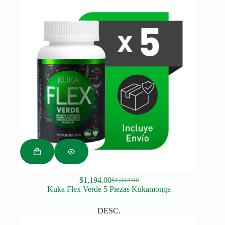
$
1,194.00
$
1,342.00
Original
Current
Kuka Flex Verde 5 Piezas Kukamonga
price
price
was:
is:
DESC.
$1,342.00.
$1,194.00.