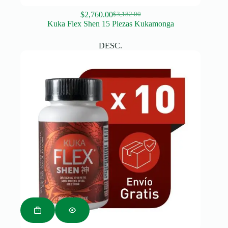
$
2,760.00
$
3,182.00
Original
Current
Kuka Flex Shen 15 Piezas Kukamonga
price
price
was:
is:
DESC.
$3,182.00.
$2,760.00.