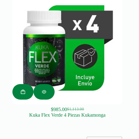
$
985.00
$
1,113.00
Original
Current
Kuka Flex Verde 4 Piezas Kukamonga
price
price
was:
is:
$1,113.00.
$985.00.