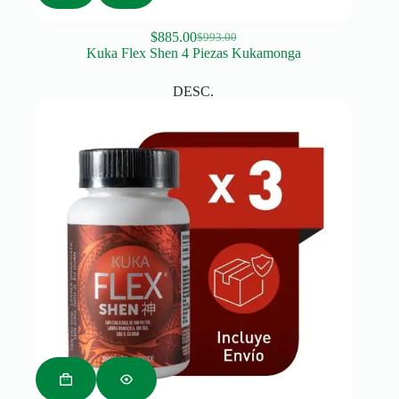
$
885.00
$
993.00
Original
Current
Kuka Flex Shen 4 Piezas Kukamonga
price
price
was:
is:
DESC.
$993.00.
$885.00.