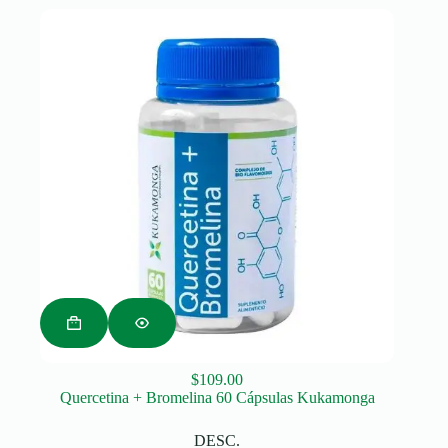
$2,187.00.
$1,840.00.
$
109.00
Quercetina + Bromelina 60 Cápsulas Kukamonga
DESC.