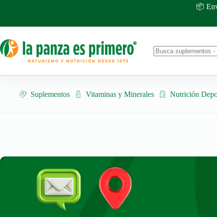
Saltar
📦 Env
al
contenido
No
results
Suplementos
Vitaminas y Minerales
Nutrición Depo